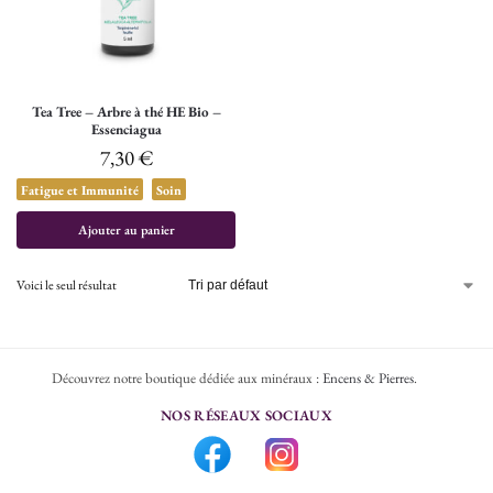
Tea Tree – Arbre à thé HE Bio –
Essenciagua
7,30
€
Fatigue et Immunité
Soin
Ajouter au panier
Voici le seul résultat
Découvrez notre boutique dédiée aux minéraux :
Encens & Pierres
.
NOS RÉSEAUX SOCIAUX