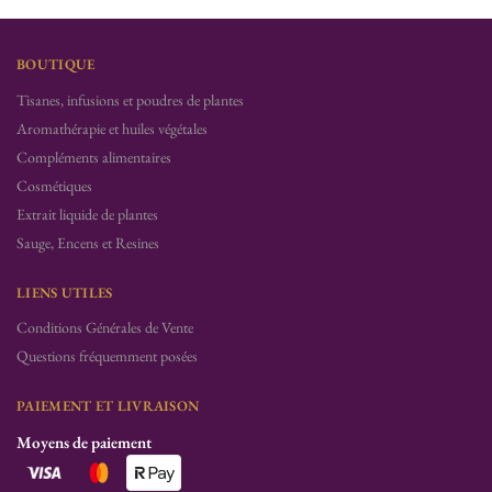
BOUTIQUE
Tisanes, infusions et poudres de plantes
Aromathérapie et huiles végétales
Compléments alimentaires
Cosmétiques
Extrait liquide de plantes
Sauge, Encens et Resines
LIENS UTILES
Conditions Générales de Vente
Questions fréquemment posées
PAIEMENT ET LIVRAISON
Moyens de paiement