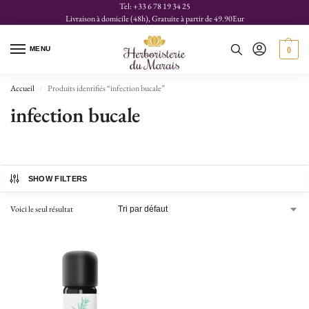
Tel: +33 6 78 19 34 25
Livraison à domicile (48h), Gratuite à partir de 49.90Eur
MENU
0
Accueil
Produits identifiés “infection bucale”
/
infection bucale
SHOW FILTERS
Voici le seul résultat