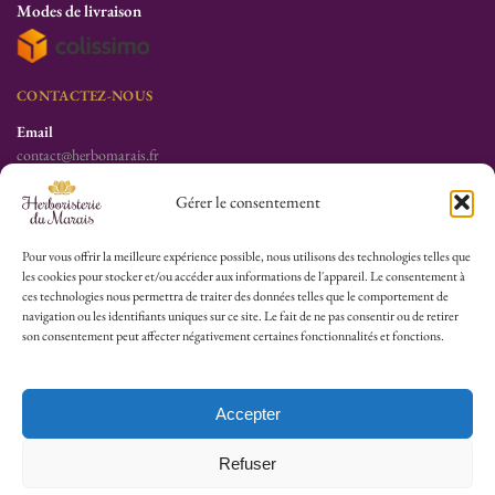
Modes de livraison
CONTACTEZ-NOUS
Email
contact@herbomarais.fr
Téléphone
Gérer le consentement
+33 6 78 19 34 25
S’adresser à l’herboristerie :
Pour vous offrir la meilleure expérience possible, nous utilisons des technologies telles que
les cookies pour stocker et/ou accéder aux informations de l'appareil. Le consentement à
6 rue des Filles du Calvaire
ces technologies nous permettra de traiter des données telles que le comportement de
75003 Paris
navigation ou les identifiants uniques sur ce site. Le fait de ne pas consentir ou de retirer
France
son consentement peut affecter négativement certaines fonctionnalités et fonctions.
HEURES D’OUVERTURE
Lu-Sa : 10h30/13h30 – 14h30/19h30
Accepter
Dim (Oct à Mai) : 12h/17h30
Refuser