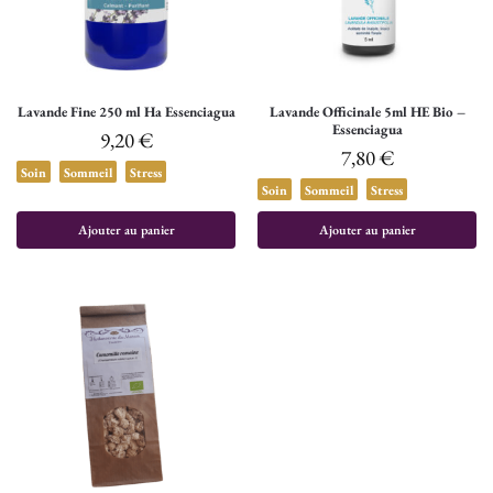
Lavande Fine 250 ml Ha Essenciagua
Lavande Officinale 5ml HE Bio –
Essenciagua
9,20
€
7,80
€
Soin
Sommeil
Stress
Soin
Sommeil
Stress
Ajouter au panier
Ajouter au panier