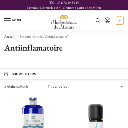
Tel: +33 6 78 19 34 25
Livraison à domicile (48h), Gratuite à partir de 49.90Eur
MENU
0
Accueil
Produits identifiés “Antiinflamatoire”
/
Antiinflamatoire
SHOW FILTERS
3 résultats affichés