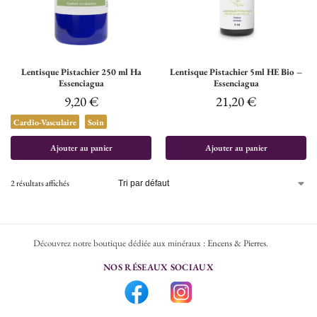
Lentisque Pistachier 250 ml Ha
Lentisque Pistachier 5ml HE Bio –
Essenciagua
Essenciagua
9,20
€
21,20
€
Cardio-Vasculaire
Soin
Ajouter au panier
Ajouter au panier
2 résultats affichés
Découvrez notre boutique dédiée aux minéraux :
Encens & Pierres
.
NOS RÉSEAUX SOCIAUX