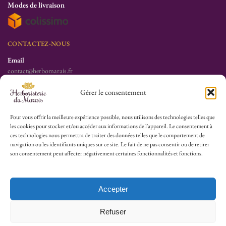
Modes de livraison
CONTACTEZ-NOUS
Email
contact@herbomarais.fr
Téléphone
Gérer le consentement
+33 6 78 19 34 25
S’adresser à l’herboristerie :
Pour vous offrir la meilleure expérience possible, nous utilisons des technologies telles que
les cookies pour stocker et/ou accéder aux informations de l'appareil. Le consentement à
6 rue des Filles du Calvaire
ces technologies nous permettra de traiter des données telles que le comportement de
75003 Paris
navigation ou les identifiants uniques sur ce site. Le fait de ne pas consentir ou de retirer
France
son consentement peut affecter négativement certaines fonctionnalités et fonctions.
HEURES D’OUVERTURE
Lu-Sa : 10h30/13h30 – 14h30/19h30
Accepter
Dim (Oct à Mai) : 12h/17h30
Refuser