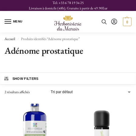
Tel: +33 6 78 19 34 25
Livraison à domicile (48h), Gratuite à partir de 49.90Eur
MENU
0
Accueil
Produits identifiés “Adénome prostatique”
/
Adénome prostatique
SHOW FILTERS
2 résultats affichés