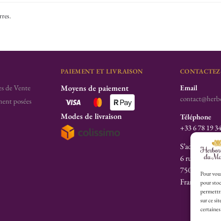
rres
.
PAIEMENT ET LIVRAISON
CONTACTEZ
s de Vente
Moyens de paiement
Email
contact@herbo
ent posées
Modes de livraison
Téléphone
+33 6 78 19 3
S’adresser à l’
6 rue des Fill
75003 Paris
Pour vous
France
pour stoc
permettra
sur ce si
certaines