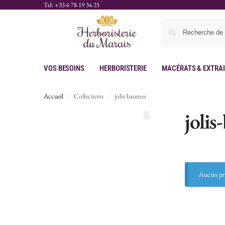
Tel: +33 6 78 19 34 25
Vos Besoins
Herboristerie
Macérats & Extra
Accueil
Collections
jolis-baumes
/
/
joli
Aucun pro