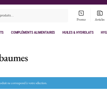
Recherche
Promo
Articles
its
Compléments Alimentaires
Huiles & hydrolats
Hyg
s-baumes
duit ne correspond à votre sélection.