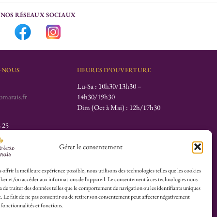
NOS RÉSEAUX SOCIAUX
-NOUS
HEURES D’OUVERTURE
Lu-Sa : 10h30/13h30 –
marais.fr
14h30/19h30
Dim (Oct à Mai) : 12h/17h30
4 25
herboristerie :
Gérer le consentement
es du Calvaire
 offrir la meilleure expérience possible, nous utilisons des technologies telles que les cookies
ker et/ou accéder aux informations de l'appareil. Le consentement à ces technologies nous
 de traiter des données telles que le comportement de navigation ou les identifiants uniques
© 2026 Herboristerie du Marais.
te. Le fait de ne pas consentir ou de retirer son consentement peut affecter négativement
 fonctionnalités et fonctions.