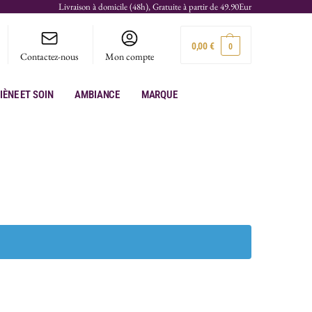
Livraison à domicile (48h), Gratuite à partir de 49.90Eur
0,00
€
0
Contactez-nous
Mon compte
iène et soin
Ambiance
Marque