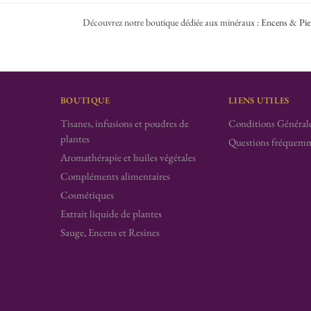
Découvrez notre boutique dédiée aux minéraux :
Encens & Pie
BOUTIQUE
LIENS UTILES
Tisanes, infusions et poudres de
Conditions Générale
plantes
Questions fréquemm
Aromathérapie et huiles végétales
Compléments alimentaires
Cosmétiques
Extrait liquide de plantes
Sauge, Encens et Resines