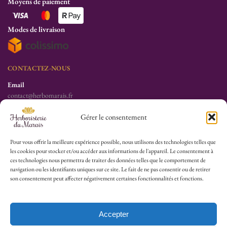
Moyens de paiement
Modes de livraison
CONTACTEZ-NOUS
Email
contact@herbomarais.fr
Téléphone
Gérer le consentement
+33 6 78 19 34 25
S’adresser à l’herboristerie :
Pour vous offrir la meilleure expérience possible, nous utilisons des technologies telles que
les cookies pour stocker et/ou accéder aux informations de l'appareil. Le consentement à
6 rue des Filles du Calvaire
ces technologies nous permettra de traiter des données telles que le comportement de
75003 Paris
navigation ou les identifiants uniques sur ce site. Le fait de ne pas consentir ou de retirer
France
son consentement peut affecter négativement certaines fonctionnalités et fonctions.
HEURES D’OUVERTURE
Lu-Sa : 10h30/13h30 – 14h30/19h30
Accepter
Dim (Oct à Mai) : 12h/17h30