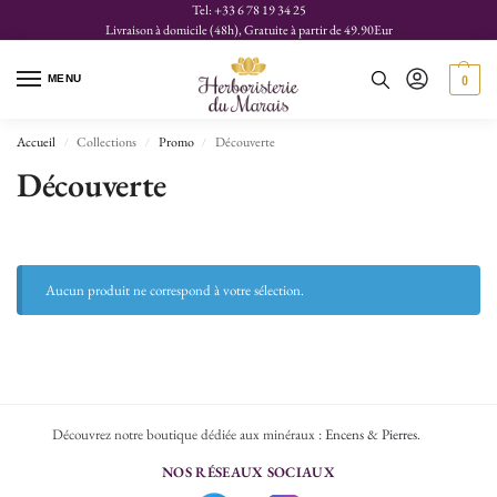
Tel: +33 6 78 19 34 25
Livraison à domicile (48h), Gratuite à partir de 49.90Eur
MENU
0
Accueil
Collections
Promo
Découverte
/
/
/
Découverte
Aucun produit ne correspond à votre sélection.
Découvrez notre boutique dédiée aux minéraux :
Encens & Pierres
.
NOS RÉSEAUX SOCIAUX