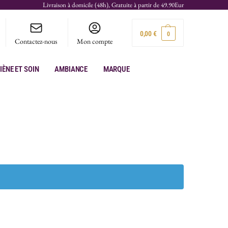
Livraison à domicile (48h), Gratuite à partir de 49.90Eur
0,00
€
0
Contactez-nous
Mon compte
iène et soin
Ambiance
Marque