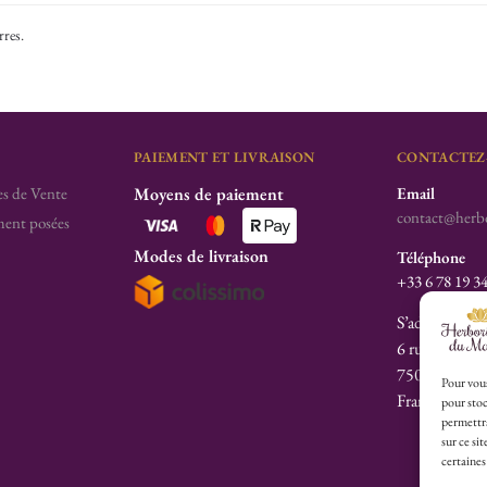
rres
.
PAIEMENT ET LIVRAISON
CONTACTEZ
s de Vente
Moyens de paiement
Email
contact@herbo
ent posées
Modes de livraison
Téléphone
+33 6 78 19 3
S’adresser à l’
6 rue des Fill
75003 Paris
Pour vous
France
pour stoc
permettra
sur ce si
certaines