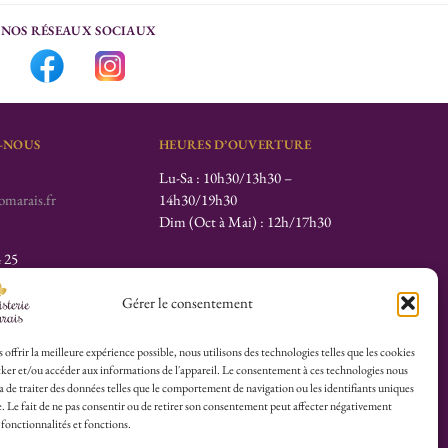
NOS RÉSEAUX SOCIAUX
-NOUS
HEURES D’OUVERTURE
Lu-Sa : 10h30/13h30 –
marais.fr
14h30/19h30
Dim (Oct à Mai) : 12h/17h30
4 25
herboristerie :
Gérer le consentement
es du Calvaire
 offrir la meilleure expérience possible, nous utilisons des technologies telles que les cookies
ker et/ou accéder aux informations de l'appareil. Le consentement à ces technologies nous
 de traiter des données telles que le comportement de navigation ou les identifiants uniques
© 2026 Herboristerie du Marais.
te. Le fait de ne pas consentir ou de retirer son consentement peut affecter négativement
 fonctionnalités et fonctions.