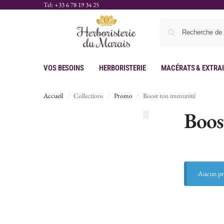
Tel: +33 6 78 19 34 25
Vos Besoins
Herboristerie
Macérats & Extra
Accueil
Collections
Promo
Boost ton immunité
/
/
/
Boos
Aucun pro