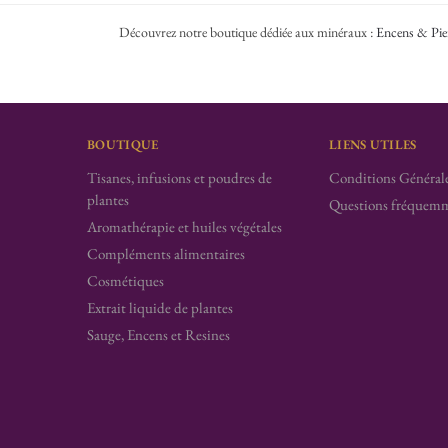
Découvrez notre boutique dédiée aux minéraux :
Encens & Pie
BOUTIQUE
LIENS UTILES
Tisanes, infusions et poudres de
Conditions Générale
plantes
Questions fréquemm
Aromathérapie et huiles végétales
Compléments alimentaires
Cosmétiques
Extrait liquide de plantes
Sauge, Encens et Resines