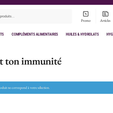
Recherche
Promo
Articles
its
Compléments Alimentaires
Huiles & hydrolats
Hyg
t ton immunité
duit ne correspond à votre sélection.