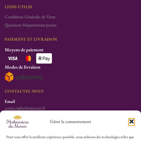
LIENS UTILES
Conditions Générales de Vente
Questions fréquemment posées
PAIEMENT ET LIVRAISON
Moyens de paiement
Modes de livraison
CONTACTEZ-NOUS
Email
contact@herbomarais.fr
Téléphone
Gérer le consentement
+33 6 78 19 34 25
S’adresser à l’herboristerie :
Pour vous offrir la meilleure expérience possible, nous utilisons des technologies telles que