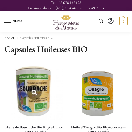
Tel: +33 6 78 19 34 25
Livraison à domicile (48h), Gratuite à partir de 49.90Eur
MENU
0
Accueil
Capsules Huileuses BIO
/
Capsules Huileuses BIO
Huile de Bourrache Bio Phytofrance
Huile d’Onagre Bio Phytofrance –
– 100 Capsules
100 Capsules