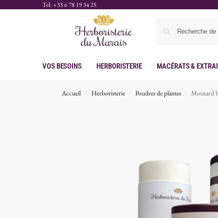
Tel: +33 6 78 19 34 25
Vos Besoins
Herboristerie
Macérats & Extra
Accueil
Herboristerie
Poudres de plantes
Moutard b
/
/
/