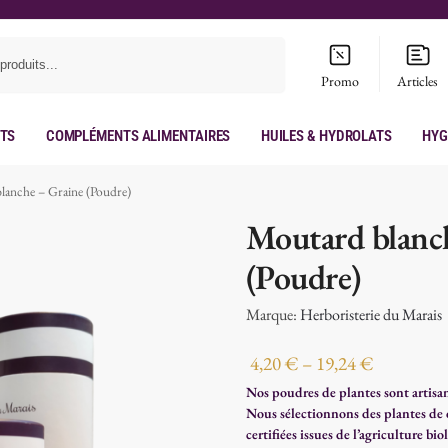
Recherche
Promo
Articles
its
Compléments Alimentaires
Huiles & hydrolats
Hyg
lanche – Graine (Poudre)
Moutard blanc
(Poudre)
Marque:
Herboristerie du Marais
4,20
€
–
19,24
€
Nos poudres de plantes sont artisana
Nous sélectionnons des plantes de q
certifiées issues de l’agriculture b