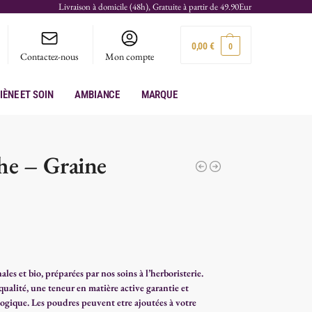
Livraison à domicile (48h), Gratuite à partir de 49.90Eur
0,00
€
0
Contactez-nous
Mon compte
iène et soin
Ambiance
Marque
he – Graine
les et bio, préparées par nos soins à l’herboristerie.
ualité, une teneur en matière active garantie et
iologique. Les poudres peuvent etre ajoutées à votre