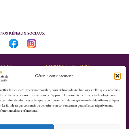
NOS RÉSEAUX SOCIAUX
-NOUS
HEURES D’OUVERTURE
Gérer le consentement
Lu-Sa : 10h30/13h30 –
marais.fr
14h30/19h30
Dim (Oct à Mai) : 12h/17h30
 offrir la meilleure expérience possible, nous utilisons des technologies telles que les cookies
ker et/ou accéder aux informations de l'appareil. Le consentement à ces technologies nous
4 25
 de traiter des données telles que le comportement de navigation ou les identifiants uniques
te. Le fait de ne pas consentir ou de retirer son consentement peut affecter négativement
herboristerie :
 fonctionnalités et fonctions.
es du Calvaire