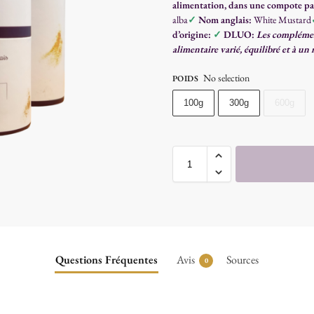
alimentation, dans une compote pa
alba
✓
Nom anglais:
White Mustard
d’origine:
✓
DLUO:
Les complément
alimentaire varié, équilibré et à un
No selection
POIDS
100g
300g
600g
Questions Fréquentes
Avis
Sources
0