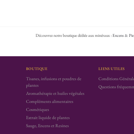
Découvrez notre boutique dédiée aux minéraux :
Encens & Pie
BOUTIQUE
LIENS UTILES
Tisanes, infusions et poudres de
Conditions Générale
plantes
Questions fréquemm
Aromathérapie et huiles végétales
Compléments alimentaires
Cosmétiques
Extrait liquide de plantes
Sauge, Encens et Resines