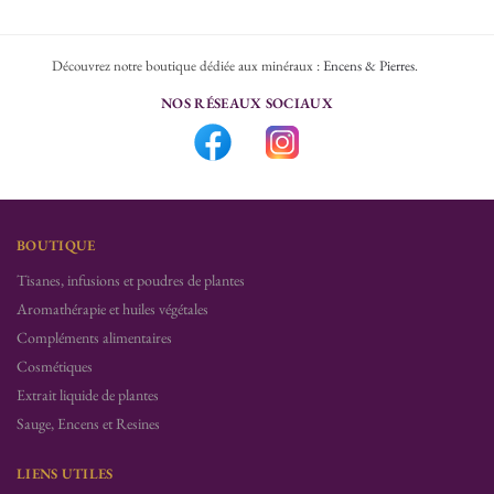
Découvrez notre boutique dédiée aux minéraux :
Encens & Pierres
.
NOS RÉSEAUX SOCIAUX
BOUTIQUE
Tisanes, infusions et poudres de plantes
Aromathérapie et huiles végétales
Compléments alimentaires
Cosmétiques
Extrait liquide de plantes
Sauge, Encens et Resines
LIENS UTILES