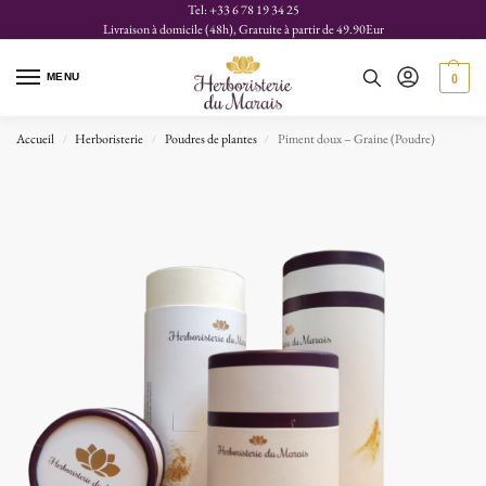
Tel: +33 6 78 19 34 25
Livraison à domicile (48h), Gratuite à partir de 49.90Eur
MENU
0
Accueil
Herboristerie
Poudres de plantes
Piment doux – Graine (Poudre)
/
/
/