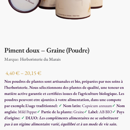
Piment doux – Graine (Poudre)
Marque:
Herboristerie du Marais
4,40
€
–
20,15
€
Nos poudres de plantes sont artisanales et bio, préparées par nos soins à
l’herboristerie. Nous sélectionnons des plantes de qualité, une teneur en
matière active garantie et certifiées issues de l’agriculture biologique. Les
poudres peuvent etre ajoutées à votre alimentation, dans une compote
par exemple.
Usage traditionnel:
✓
Nom latin:
Capsicum annuum
✓
Nom
anglais:
Mild Pepper
✓
Partie de la plante:
Graine
✓
Label:
AB BIO
✓
Pays
d’origine:
✓
DLUO:
Les compléments alimentaires ne se substituent
pas à un régime alimentaire varié, équilibré et à un mode de vie sain.