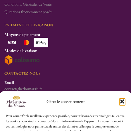
Conditions Générales de Vente
Questions fréquemment posées
PAIEMENT ET LIVRAISON
Moyens de paiement
Modes de livraison
CONTACTEZ-NOUS
Email
contact@herbomarais.fr
Téléphone
Gérer le consentement
+33 6 78 19 34 25
S’adresser à l’herboristerie :
Pour vous offrir la meilleure expérience possible, nous utilisons des technologies telles que
les cookies pour stocker et/ou accéder aux informations de l'appareil. Le consentement à
6 rue des Filles du Calvaire
ces technologies nous permettra de traiter des données telles que le comportement de
75003 Paris