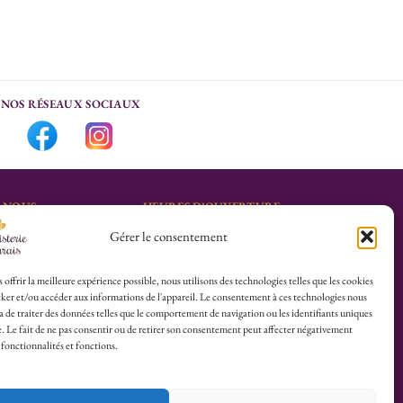
NOS RÉSEAUX SOCIAUX
-NOUS
HEURES D’OUVERTURE
Gérer le consentement
Lu-Sa : 10h30/13h30 –
marais.fr
14h30/19h30
Dim (Oct à Mai) : 12h/17h30
 offrir la meilleure expérience possible, nous utilisons des technologies telles que les cookies
ker et/ou accéder aux informations de l'appareil. Le consentement à ces technologies nous
4 25
 de traiter des données telles que le comportement de navigation ou les identifiants uniques
te. Le fait de ne pas consentir ou de retirer son consentement peut affecter négativement
herboristerie :
 fonctionnalités et fonctions.
es du Calvaire