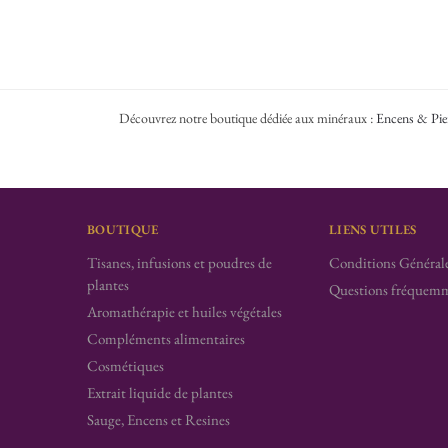
Découvrez notre boutique dédiée aux minéraux :
Encens & Pie
BOUTIQUE
LIENS UTILES
Tisanes, infusions et poudres de
Conditions Générale
plantes
Questions fréquemm
Aromathérapie et huiles végétales
Compléments alimentaires
Cosmétiques
Extrait liquide de plantes
Sauge, Encens et Resines