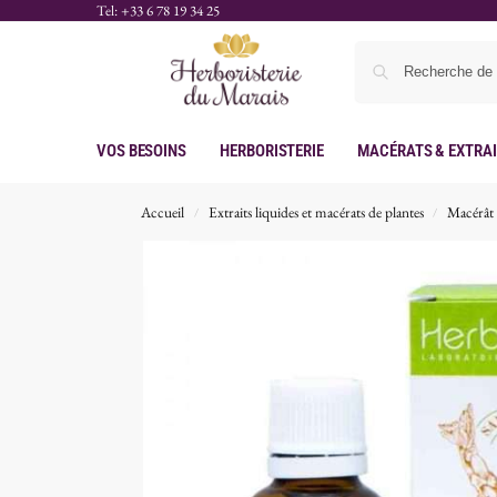
Tel: +33 6 78 19 34 25
Vos Besoins
Herboristerie
Macérats & Extra
Accueil
Extraits liquides et macérats de plantes
Macérât 
/
/