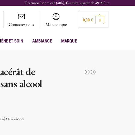
Livraison à domicile (48h), Gratuite à partir de 49.90Eur
0,00
€
0
Contactez-nous
Mon compte
iène et soin
Ambiance
Marque
acérât de
sans alcool
s) sans alcool