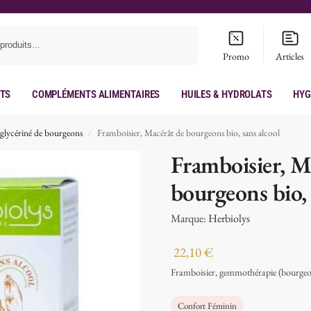
Recherche
Promo
Articles
its
Compléments Alimentaires
Huiles & hydrolats
Hyg
glycériné de bourgeons
Framboisier, Macérât de bourgeons bio, sans alcool
/
Framboisier, M
bourgeons bio, 
Marque:
Herbiolys
22,10
€
Framboisier, gemmothérapie (bourgeon
Confort Féminin