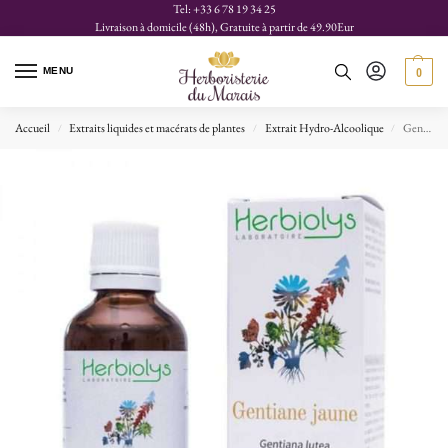
Tel: +33 6 78 19 34 25
Livraison à domicile (48h), Gratuite à partir de 49.90Eur
MENU
0
Accueil
Extraits liquides et macérats de plantes
Extrait Hydro-Alcoolique
Gentiane Jaune, Extrait bio
/
/
/