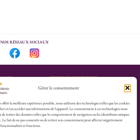
NOS RÉSEAUX SOCIAUX
-NOUS
HEURES D’OUVERTURE
Gérer le consentement
Lu-Sa : 10h30/13h30 –
marais.fr
14h30/19h30
Dim (Oct à Mai) : 12h/17h30
 offrir la meilleure expérience possible, nous utilisons des technologies telles que les cookies
ker et/ou accéder aux informations de l'appareil. Le consentement à ces technologies nous
4 25
 de traiter des données telles que le comportement de navigation ou les identifiants uniques
te. Le fait de ne pas consentir ou de retirer son consentement peut affecter négativement
herboristerie :
 fonctionnalités et fonctions.
es du Calvaire