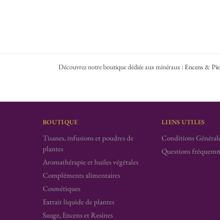
Découvrez notre boutique dédiée aux minéraux :
Encens & Pie
BOUTIQUE
LIENS UTILES
Tisanes, infusions et poudres de
Conditions Générale
plantes
Questions fréquemm
Aromathérapie et huiles végétales
Compléments alimentaires
Cosmétiques
Extrait liquide de plantes
Sauge, Encens et Resines