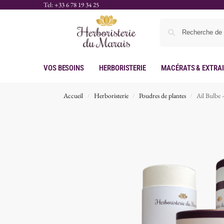
Tel: +33 6 78 19 34 25
Vos Besoins
Herboristerie
Macérats & Extra
Accueil
Herboristerie
Poudres de plantes
Ail Bulbe 
/
/
/