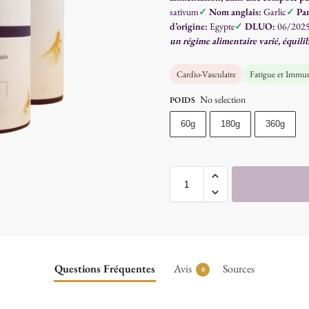
sativum
✓
Nom anglais:
Garlic
✓
Par
d’origine:
Egypte
✓
DLUO:
06/202
un régime alimentaire varié, équilib
Cardio-Vasculaire
Fatigue et Immun
No selection
POIDS
60g
180g
360g
Questions Fréquentes
Avis
Sources
0