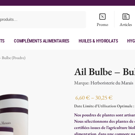
Recherche
Promo
Articles
its
Compléments Alimentaires
Huiles & hydrolats
Hyg
– Bulbe (Poudre)
Ail Bulbe – Bu
Marque:
Herboristerie du Marais
6,60
€
–
30,25
€
Date Limite d'Utilisation Optimale 
Nos poudres de plantes sont artisana
Nous sélectionnons des plantes de q
certifiées issues de l’agriculture b
alimentation, dans une compote pa