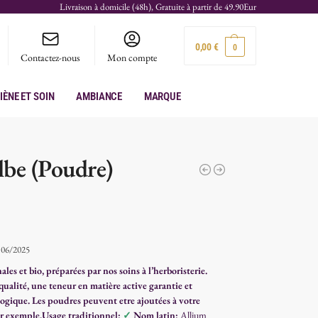
Livraison à domicile (48h), Gratuite à partir de 49.90Eur
0,00
€
0
Contactez-nous
Mon compte
iène et soin
Ambiance
Marque
lbe (Poudre)
:
06/2025
les et bio, préparées par nos soins à l’herboristerie.
ualité, une teneur en matière active garantie et
iologique. Les poudres peuvent etre ajoutées à votre
r exemple.
Usage traditionnel:
✓
Nom latin:
Allium