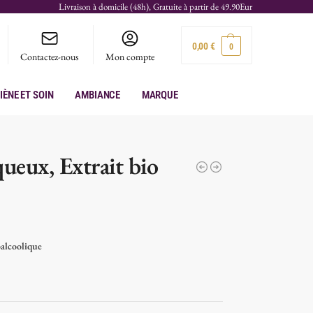
Livraison à domicile (48h), Gratuite à partir de 49.90Eur
0,00
€
0
Contactez-nous
Mon compte
iène et soin
Ambiance
Marque
ueux, Extrait bio
alcoolique