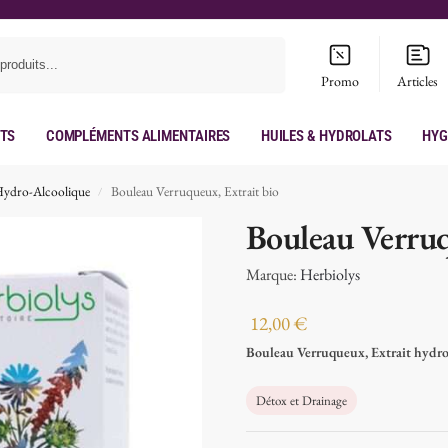
Recherche
Promo
Articles
its
Compléments Alimentaires
Huiles & hydrolats
Hyg
Hydro-Alcoolique
Bouleau Verruqueux, Extrait bio
/
Bouleau Verruq
Marque:
Herbiolys
12,00
€
Bouleau Verruqueux, Extrait hydro
Détox et Drainage