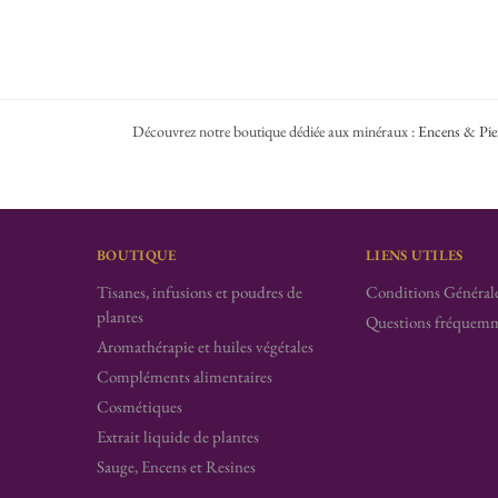
Découvrez notre boutique dédiée aux minéraux :
Encens & Pie
BOUTIQUE
LIENS UTILES
Tisanes, infusions et poudres de
Conditions Générale
plantes
Questions fréquemm
Aromathérapie et huiles végétales
Compléments alimentaires
Cosmétiques
Extrait liquide de plantes
Sauge, Encens et Resines