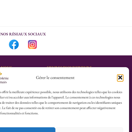
NOS RÉSEAUX SOCIAUX
-NOUS
HEURES D’OUVERTURE
Gérer le consentement
Lu-Sa : 10h30/13h30 –
marais.fr
14h30/19h30
Dim (Oct à Mai) : 12h/17h30
 offrir la meilleure expérience possible, nous utilisons des technologies telles que les cookies
ker et/ou accéder aux informations de l'appareil. Le consentement à ces technologies nous
4 25
 de traiter des données telles que le comportement de navigation ou les identifiants uniques
te. Le fait de ne pas consentir ou de retirer son consentement peut affecter négativement
herboristerie :
 fonctionnalités et fonctions.
es du Calvaire