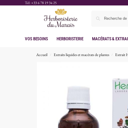
Tel: +33 6 78 19 34 25
Vos Besoins
Herboristerie
Macérats & Extra
Accueil
Extraits liquides et macérats de plantes
Extrait 
/
/